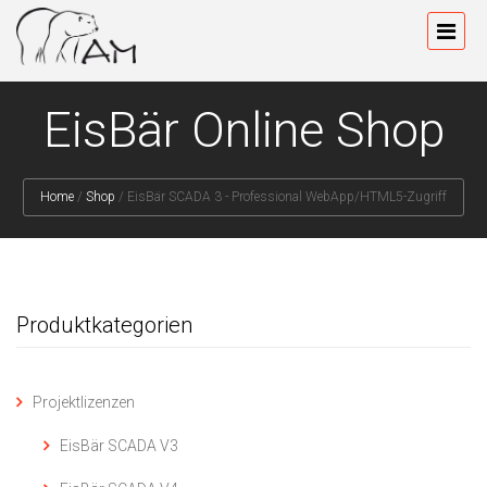
EisBär Online Shop
Home
/
Shop
/
EisBär SCADA 3 - Professional WebApp/HTML5-Zugriff
Produktkategorien
Projektlizenzen
EisBär SCADA V3