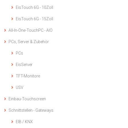
EisTouch 6G - 10Zoll
EisTouch 6G - 15Zoll
All-In-One-TouchPC - AIO
PCs, Server & Zubehör
PCs
EisServer
TFT-Monitore
USV
Einbau-Touchscreen
Schnittstellen - Gateways
EIB / KNX