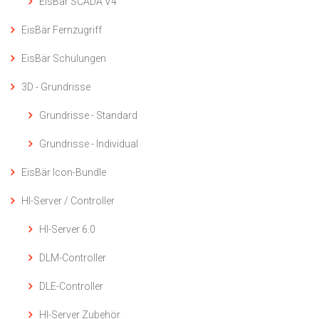
EisBär SCADA V4
EisBär Fernzugriff
EisBär Schulungen
3D - Grundrisse
Grundrisse - Standard
Grundrisse - Individual
EisBär Icon-Bundle
HI-Server / Controller
HI-Server 6.0
DLM-Controller
DLE-Controller
HI-Server Zubehör