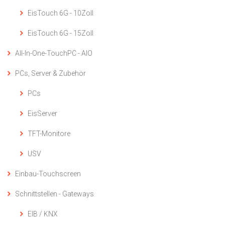
EisTouch 6G - 10Zoll
EisTouch 6G - 15Zoll
All-In-One-TouchPC - AIO
PCs, Server & Zubehör
PCs
EisServer
TFT-Monitore
USV
Einbau-Touchscreen
Schnittstellen - Gateways
EIB / KNX