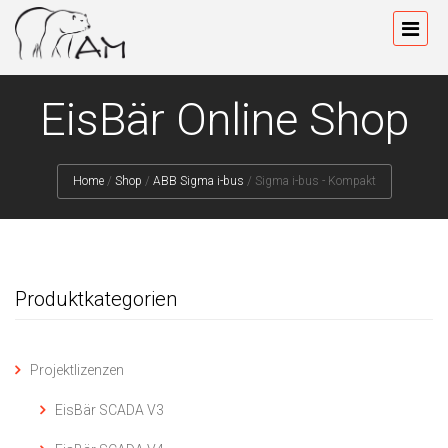
EisBär Online Shop
Home
/
Shop
/
ABB Sigma i-bus
/
Sigma i-bus - Kompakt
Produktkategorien
Projektlizenzen
EisBär SCADA V3