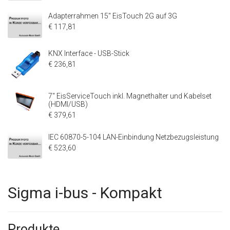
Adapterrahmen 15" EisTouch 2G auf 3G
€ 117,81
KNX Interface - USB-Stick
€ 236,81
7" EisServiceTouch inkl. Magnethalter und Kabelset
(HDMI/USB)
€ 379,61
IEC 60870-5-104 LAN-Einbindung Netzbezugsleistung
€ 523,60
Sigma i-bus - Kompakt
Produkte