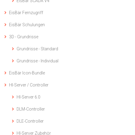
EisBär SCADA V4
EisBär Fernzugriff
EisBär Schulungen
3D - Grundrisse
Grundrisse - Standard
Grundrisse - Individual
EisBär Icon-Bundle
HI-Server / Controller
HI-Server 6.0
DLM-Controller
DLE-Controller
HI-Server Zubehör