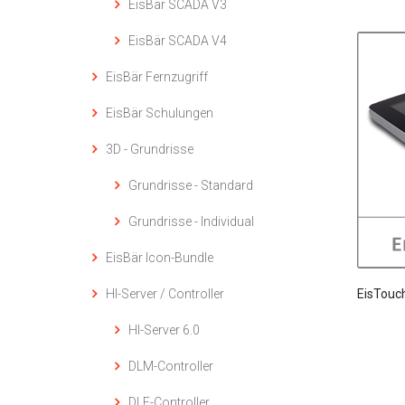
EisBär SCADA V3
EisBär SCADA V4
EisBär Fernzugriff
EisBär Schulungen
3D - Grundrisse
Grundrisse - Standard
Grundrisse - Individual
EisBär Icon-Bundle
HI-Server / Controller
EisTouch
HI-Server 6.0
DLM-Controller
DLE-Controller