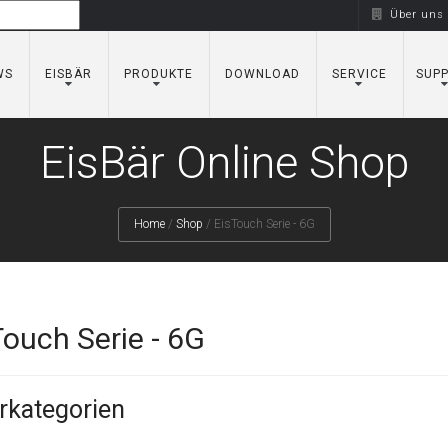
Über uns
WS
EISBÄR
PRODUKTE
DOWNLOAD
SERVICE
SUP
EisBär Online Shop
Home
/
Shop
/
EisTouch Serie - 6G
Touch Serie - 6G
rkategorien