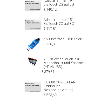
Adapterrahmen 19"
EisTouch 2G auf 3G
€ 140,42
Adapterrahmen 15"
EisTouch 2G auf 3G
€ 117,81
KNX Interface - USB-Stick
€ 236,81
7" EisServiceTouch inkl.
Magnethalter und Kabelset
(HDMI/USB)
€ 379,61
IEC 60870-5-104 LAN-
Einbindung
Netzbezugsleistung
€ 523,60