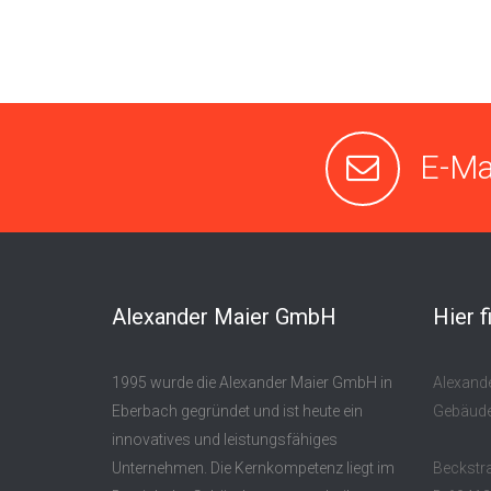
E-Ma
Alexander Maier GmbH
Hier f
1995 wurde die Alexander Maier GmbH in
Alexand
Eberbach gegründet und ist heute ein
Gebäude
innovatives und leistungsfähiges
Unternehmen. Die Kernkompetenz liegt im
Beckstr