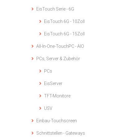
EisTouch Serie - 6G
EisTouch 6G - 10Zoll
EisTouch 6G - 15Zoll
All-In-One-TouchPC - AIO
PCs, Server & Zubehör
PCs
EisServer
TFT-Monitore
USV
Einbau-Touchscreen
Schnittstellen - Gateways