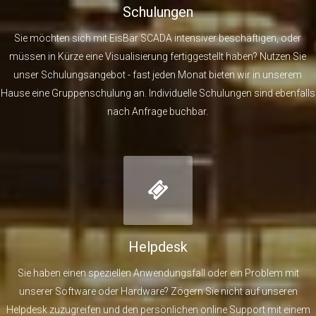
Schulungen
Sie möchten sich mit EisBär SCADA intensiver beschäftigen, oder
müssen in Kürze eine Visualisierung fertiggestellt haben? Nutzen Sie
unser Schulungsangebot - fast jeden Monat bieten wir in unserem
Hause eine Gruppenschulung an. Individuelle Schulungen sind ebenfalls
nach Anfrage buchbar.
Helpdesk
Sie haben einen speziellen Anwendungsfall oder ein Problem mit
unserer Software oder Hardware? Zögern Sie nicht auf unseren
Helpdesk zuzugreifen und den persönlichen online Support mit einem