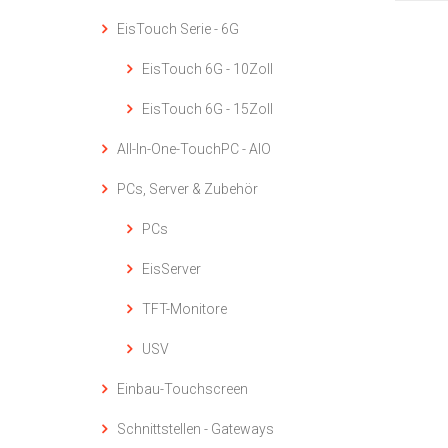
EisTouch Serie - 6G
EisTouch 6G - 10Zoll
EisTouch 6G - 15Zoll
All-In-One-TouchPC - AIO
PCs, Server & Zubehör
PCs
EisServer
TFT-Monitore
USV
Einbau-Touchscreen
Schnittstellen - Gateways