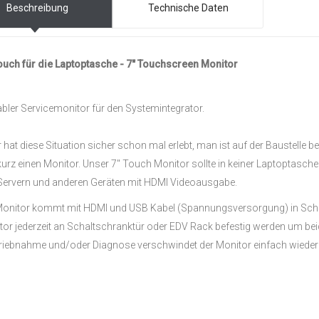
Beschreibung
Technische Daten
ouch für die Laptoptasche - 7" Touchscreen Monitor
bler Servicemonitor für den Systemintegrator.
 hat diese Situation sicher schon mal erlebt, man ist auf der Baustelle
urz einen Monitor. Unser 7" Touch Monitor sollte in keiner Laptoptasche 
Servern und anderen Geräten mit HDMI Videoausgabe.
Monitor kommt mit HDMI und USB Kabel (Spannungsversorgung) in Schut
or jederzeit an Schaltschranktür oder EDV Rack befestig werden um bei
triebnahme und/oder Diagnose verschwindet der Monitor einfach wieder 