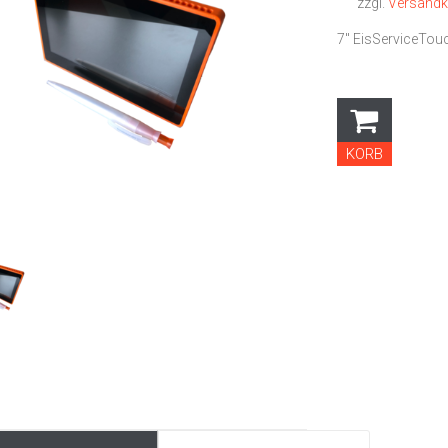
zzgl.
Versandk
7" EisServiceTouc
KORB