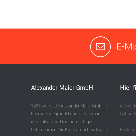
E-Ma
Alexander Maier GmbH
Hier f
1995 wurde die Alexander Maier GmbH in
Alexand
Eberbach gegründet und ist heute ein
Gebäude
innovatives und leistungsfähiges
Unternehmen. Die Kernkompetenz liegt im
Beckstr