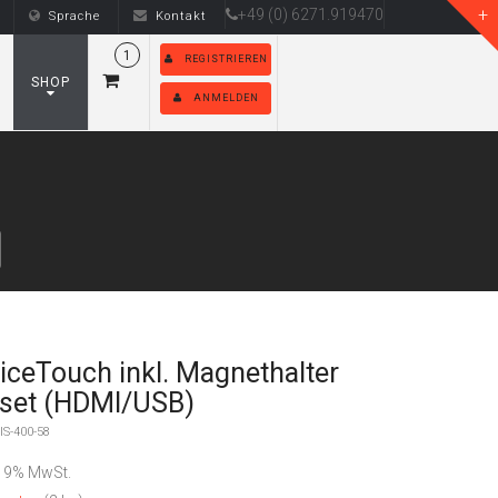
+49 (0) 6271.919470
Sprache
Kontakt
1
REGISTRIEREN
SHOP
ANMELDEN
viceTouch inkl. Magnethalter
lset (HDMI/USB)
S-400-58
 19% MwSt.