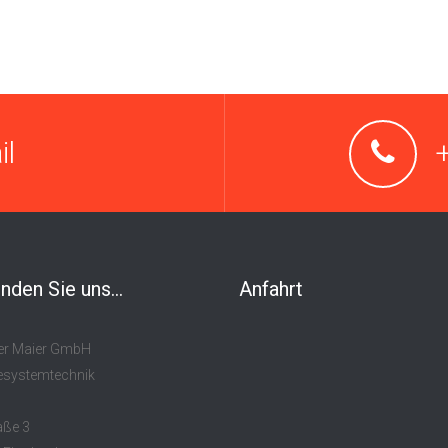
il
inden Sie uns...
Anfahrt
er Maier GmbH
systemtechnik
aße 3