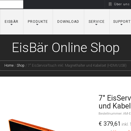
Über uns
EISBÄR
PRODUKTE
DOWNLOAD
SERVICE
SUPPORT
EisBär Online Shop
Home
/
Shop
/
7" EisServiceTouch inkl. Magnethalter und Kabelset (HDMI/USB)
7" EisSer
und Kabe
Bestellnummer: AM-EI
€ 379,61
inkl.