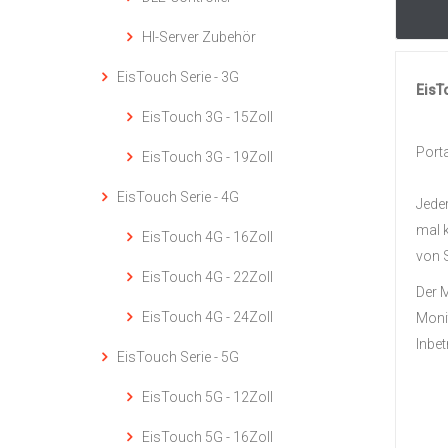
HI-Server Zubehör
EisTouch Serie - 3G
EisT
EisTouch 3G - 15Zoll
Porta
EisTouch 3G - 19Zoll
EisTouch Serie - 4G
Jeder
mal k
EisTouch 4G - 16Zoll
von 
EisTouch 4G - 22Zoll
Der 
EisTouch 4G - 24Zoll
Monit
Inbe
EisTouch Serie - 5G
EisTouch 5G - 12Zoll
EisTouch 5G - 16Zoll