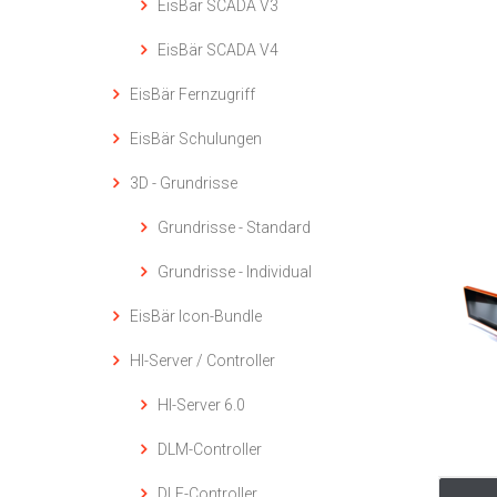
EisBär SCADA V3
EisBär SCADA V4
EisBär Fernzugriff
EisBär Schulungen
3D - Grundrisse
Grundrisse - Standard
Grundrisse - Individual
EisBär Icon-Bundle
HI-Server / Controller
HI-Server 6.0
DLM-Controller
DLE-Controller