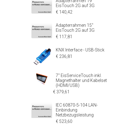
Adapterrahmen 19"
EisTouch 2G auf 3G
€ 140,42
Adapterrahmen 15"
EisTouch 2G auf 3G
€ 117,81
KNX Interface - USB-Stick
€ 236,81
7" EisServiceTouch inkl.
Magnethalter und Kabelset
(HDMI/USB)
€ 379,61
IEC 60870-5-104 LAN-
Einbindung
Netzbezugsleistung
€ 523,60